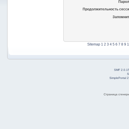
Парол
Продолжительность сесси
Запомнит
Sitemap
1
2
3
4
5
6
7
8
9
1
SMF 2.0.1
S
SimplePortal 
Страница сгенерир