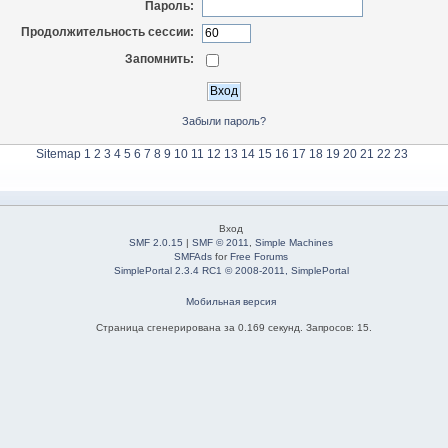
Пароль:
Продолжительность сессии:
Запомнить:
Забыли пароль?
Sitemap
1
2
3
4
5
6
7
8
9
10
11
12
13
14
15
16
17
18
19
20
21
22
23
Вход
SMF 2.0.15
|
SMF © 2011
,
Simple Machines
SMFAds
for
Free Forums
SimplePortal 2.3.4 RC1 © 2008-2011, SimplePortal
Мобильная версия
Страница сгенерирована за 0.169 секунд. Запросов: 15.