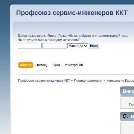
Профсоюз сервис-инженеров ККТ
Добро пожаловать,
Гость
. Пожалуйста,
войдите
или
зарегистрируйтесь
.
Не получили
письмо с кодом активации
?
Начало
Помощь
Вход
Регистрация
Профсоюз сервис-инженеров ККТ
»
Главная категория
»
Контрольно Кассо
Вним
По
В