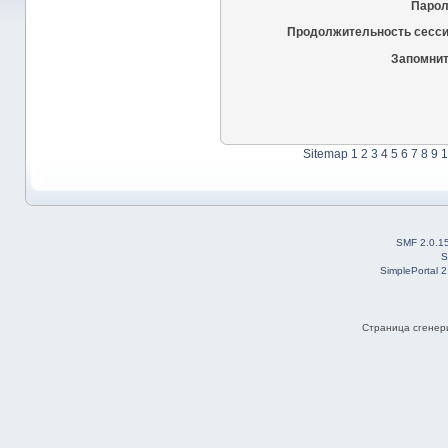
Парол
Продолжительность сесси
Запомнит
Sitemap
1
2
3
4
5
6
7
8
9
1
SMF 2.0.1
S
SimplePortal 
Страница сгенери