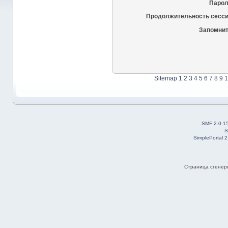
Парол
Продолжительность сесси
Запомнит
Sitemap
1
2
3
4
5
6
7
8
9
1
SMF 2.0.1
S
SimplePortal 
Страница сгенери