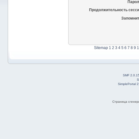
Парол
Продолжительность сесси
Запомнит
Sitemap
1
2
3
4
5
6
7
8
9
1
SMF 2.0.1
S
SimplePortal 
Страница сгенери