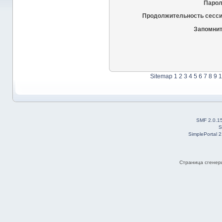
Парол
Продолжительность сесси
Запомнит
Sitemap
1
2
3
4
5
6
7
8
9
1
SMF 2.0.1
S
SimplePortal 
Страница сгенери