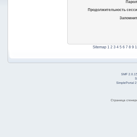
Парол
Продолжительность сесси
Запомнит
Sitemap
1
2
3
4
5
6
7
8
9
1
SMF 2.0.1
S
SimplePortal 
Страница сгенери