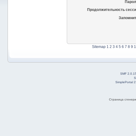
Парол
Продолжительность сесси
Запомнит
Sitemap
1
2
3
4
5
6
7
8
9
1
SMF 2.0.1
S
SimplePortal 
Страница сгенерир