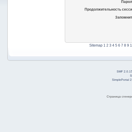
Парол
Продолжительность сесси
Запомнит
Sitemap
1
2
3
4
5
6
7
8
9
1
SMF 2.0.1
S
SimplePortal 
Страница сгенери