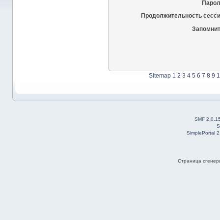
Парол
Продолжительность сесси
Запомнит
Sitemap
1
2
3
4
5
6
7
8
9
1
SMF 2.0.1
S
SimplePortal 
Страница сгенери