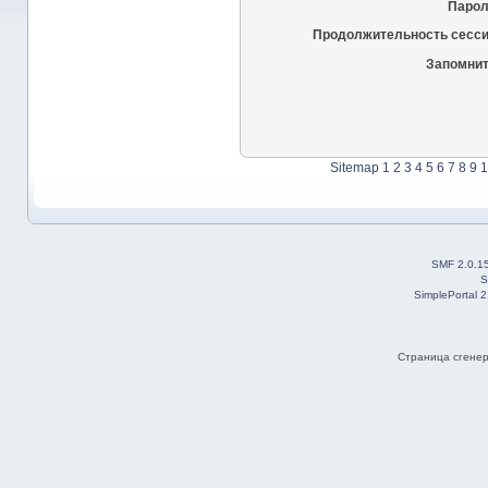
Парол
Продолжительность сесси
Запомнит
Sitemap
1
2
3
4
5
6
7
8
9
1
SMF 2.0.1
S
SimplePortal 
Страница сгенер