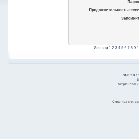
Парол
Продолжительность сесси
Запомнит
Sitemap
1
2
3
4
5
6
7
8
9
1
SMF 2.0.1
S
SimplePortal 
Страница сгенери