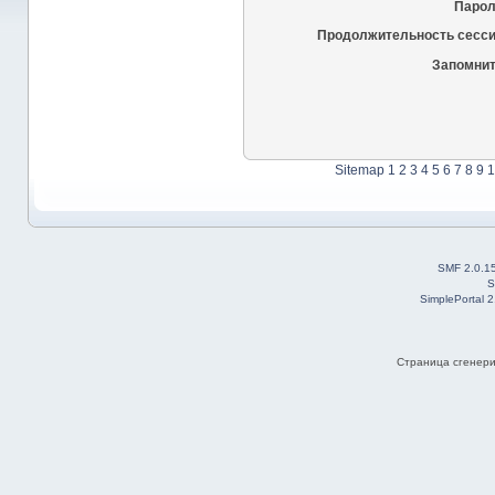
Парол
Продолжительность сесси
Запомнит
Sitemap
1
2
3
4
5
6
7
8
9
1
SMF 2.0.1
S
SimplePortal 
Страница сгенерир