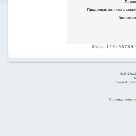
Парол
Продолжительность сесси
Запомнит
Sitemap
1
2
3
4
5
6
7
8
9
1
SMF 2.0.1
S
SimplePortal 
Страница сгенерир