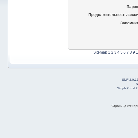
Парол
Продолжительность сесси
Запомнит
Sitemap
1
2
3
4
5
6
7
8
9
1
SMF 2.0.1
S
SimplePortal 
Страница сгенери