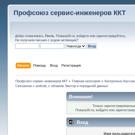
Профсоюз сервис-инженеров ККТ
Добро пожаловать,
Гость
. Пожалуйста,
войдите
или
зарегистрируйтесь
.
Не получили
письмо с кодом активации
?
Начало
Помощь
Вход
Регистрация
Профсоюз сервис-инженеров ККТ
»
Главная категория
»
Контрольно Кассов
Связанное с android, с облаком Эвотор и передачей данных
Внимание!
Только зарегистрированные
Пожалуйста, войдите или
зарегистрир
Вход
Имя пользовател