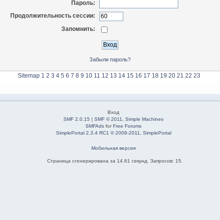
Пароль:
Продолжительность сессии:
Запомнить:
Забыли пароль?
Sitemap
1
2
3
4
5
6
7
8
9
10
11
12
13
14
15
16
17
18
19
20
21
22
23
Вход
SMF 2.0.15
|
SMF © 2011
,
Simple Machines
SMFAds
for
Free Forums
SimplePortal 2.3.4 RC1 © 2008-2011, SimplePortal
Мобильная версия
Страница сгенерирована за 14.61 секунд. Запросов: 15.