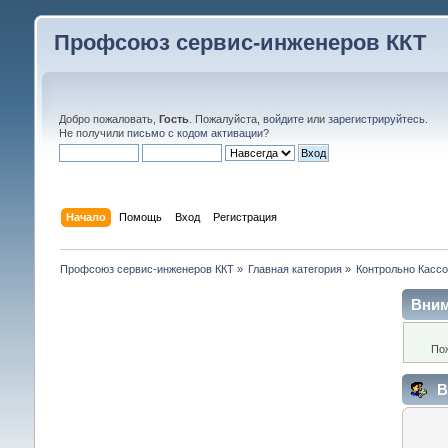
Профсоюз сервис-инженеров ККТ
Добро пожаловать,
Гость
. Пожалуйста,
войдите
или
зарегистрируйтесь
.
Не получили
письмо с кодом активации
?
Начало
Помощь
Вход
Регистрация
Профсоюз сервис-инженеров ККТ
»
Главная категория
»
Контрольно Кассо
Вним
По
В