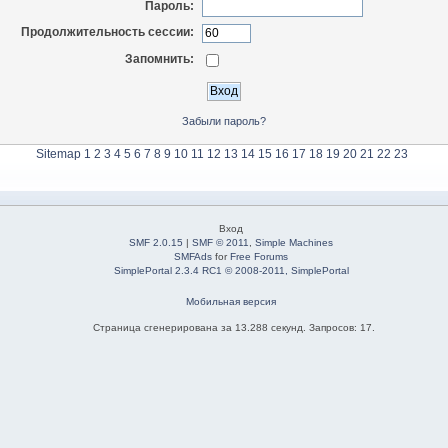
Пароль:
Продолжительность сессии:
Запомнить:
Забыли пароль?
Sitemap
1
2
3
4
5
6
7
8
9
10
11
12
13
14
15
16
17
18
19
20
21
22
23
Вход
SMF 2.0.15
|
SMF © 2011
,
Simple Machines
SMFAds
for
Free Forums
SimplePortal 2.3.4 RC1 © 2008-2011, SimplePortal
Мобильная версия
Страница сгенерирована за 13.288 секунд. Запросов: 17.