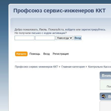
Профсоюз сервис-инженеров ККТ
Добро пожаловать,
Гость
. Пожалуйста,
войдите
или
зарегистрируйтесь
.
Не получили
письмо с кодом активации
?
Начало
Помощь
Вход
Регистрация
Профсоюз сервис-инженеров ККТ
»
Главная категория
»
Контрольно Кассо
Вним
По
В