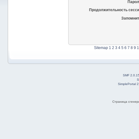
Парол
Продолжительность сесси
Запомнит
Sitemap
1
2
3
4
5
6
7
8
9
1
SMF 2.0.1
S
SimplePortal 
Страница сгенери