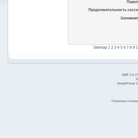
Парол
Продолжительность сесси
Запомнит
Sitemap
1
2
3
4
5
6
7
8
9
1
SMF 2.0.1
S
SimplePortal 
Страница сгенери