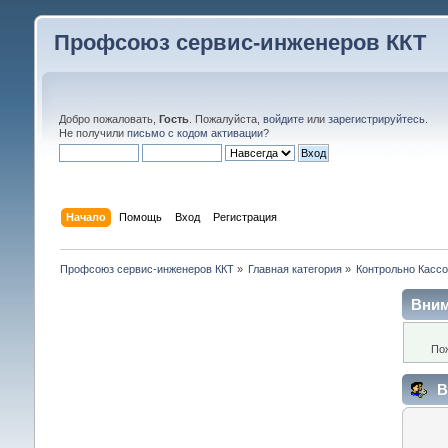
Профсоюз сервис-инженеров ККТ
Добро пожаловать,
Гость
. Пожалуйста,
войдите
или
зарегистрируйтесь
.
Не получили
письмо с кодом активации
?
Начало
Помощь
Вход
Регистрация
Профсоюз сервис-инженеров ККТ
»
Главная категория
»
Контрольно Кассо
Вним
По
В