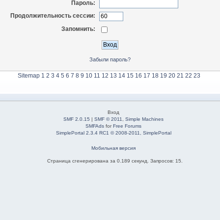
Пароль:
Продолжительность сессии:
Запомнить:
Забыли пароль?
Sitemap
1
2
3
4
5
6
7
8
9
10
11
12
13
14
15
16
17
18
19
20
21
22
23
Вход
SMF 2.0.15
|
SMF © 2011
,
Simple Machines
SMFAds
for
Free Forums
SimplePortal 2.3.4 RC1 © 2008-2011, SimplePortal
Мобильная версия
Страница сгенерирована за 0.189 секунд. Запросов: 15.