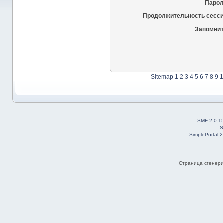
Парол
Продолжительность сесси
Запомнит
Sitemap
1
2
3
4
5
6
7
8
9
1
SMF 2.0.1
S
SimplePortal 
Страница сгенерир