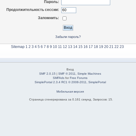
Пароль:
Продолжительность сессии:
Запомнить:
Забыли пароль?
Sitemap
1
2
3
4
5
6
7
8
9
10
11
12
13
14
15
16
17
18
19
20
21
22
23
Вход
SMF 2.0.15
|
SMF © 2011
,
Simple Machines
SMFAds
for
Free Forums
SimplePortal 2.3.4 RC1 © 2008-2011, SimplePortal
Мобильная версия
Страница сгенерирована за 0.161 секунд. Запросов: 15.