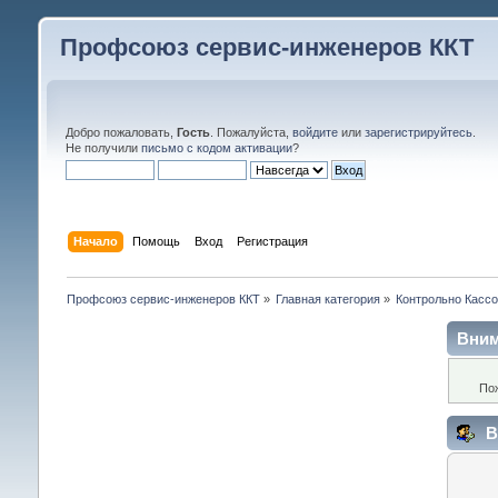
Профсоюз сервис-инженеров ККТ
Добро пожаловать,
Гость
. Пожалуйста,
войдите
или
зарегистрируйтесь
.
Не получили
письмо с кодом активации
?
Начало
Помощь
Вход
Регистрация
Профсоюз сервис-инженеров ККТ
»
Главная категория
»
Контрольно Кассо
Вним
По
В