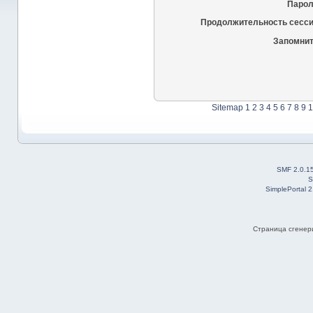
Парол
Продолжительность сесси
Запомнит
Sitemap
1
2
3
4
5
6
7
8
9
1
SMF 2.0.1
S
SimplePortal 
Страница сгенери