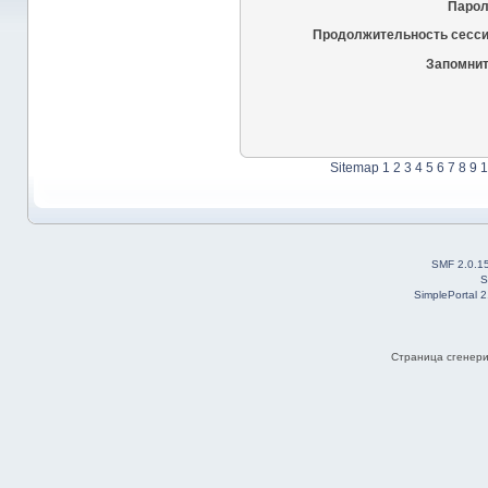
Парол
Продолжительность сесси
Запомнит
Sitemap
1
2
3
4
5
6
7
8
9
1
SMF 2.0.1
S
SimplePortal 
Страница сгенерир