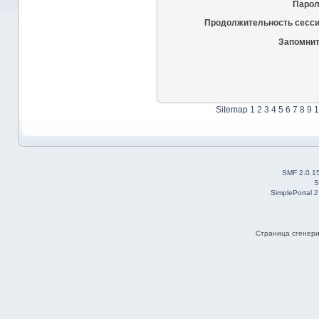
Парол
Продолжительность сесси
Запомнит
Sitemap
1
2
3
4
5
6
7
8
9
1
SMF 2.0.1
S
SimplePortal 
Страница сгенерир