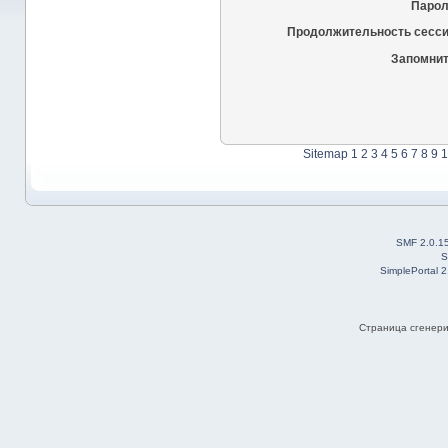
Парол
Продолжительность сесси
Запомнит
Sitemap
1
2
3
4
5
6
7
8
9
1
SMF 2.0.1
S
SimplePortal 
Страница сгенерир