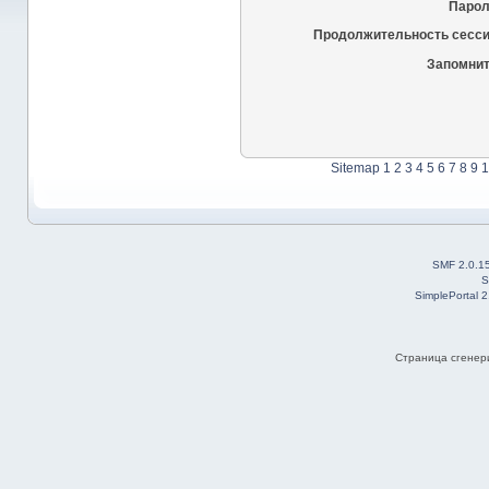
Парол
Продолжительность сесси
Запомнит
Sitemap
1
2
3
4
5
6
7
8
9
1
SMF 2.0.1
S
SimplePortal 
Страница сгенери