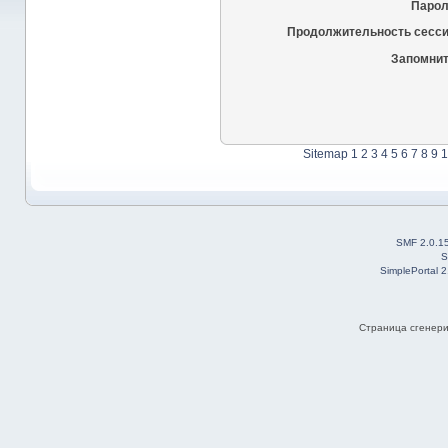
Парол
Продолжительность сесси
Запомнит
Sitemap
1
2
3
4
5
6
7
8
9
1
SMF 2.0.1
S
SimplePortal 
Страница сгенерир