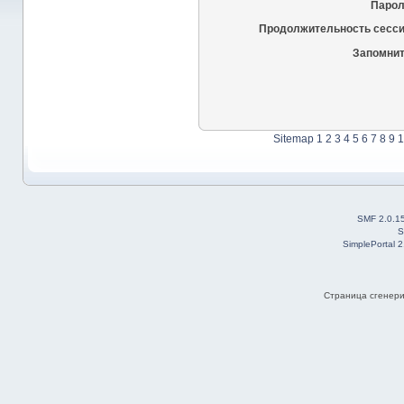
Парол
Продолжительность сесси
Запомнит
Sitemap
1
2
3
4
5
6
7
8
9
1
SMF 2.0.1
S
SimplePortal 
Страница сгенерир