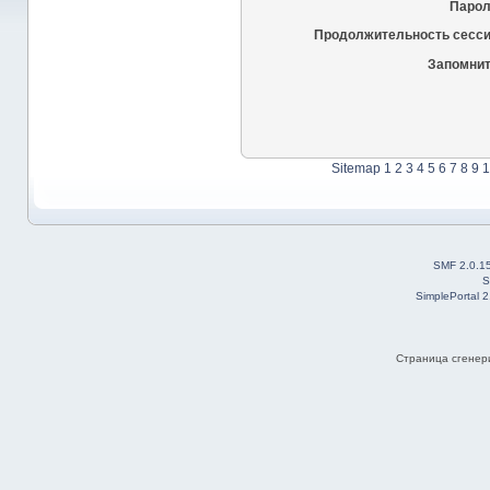
Парол
Продолжительность сесси
Запомнит
Sitemap
1
2
3
4
5
6
7
8
9
1
SMF 2.0.1
S
SimplePortal 
Страница сгенери