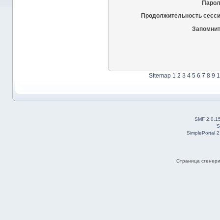
Парол
Продолжительность сесси
Запомнит
Sitemap
1
2
3
4
5
6
7
8
9
1
SMF 2.0.1
S
SimplePortal 
Страница сгенерир