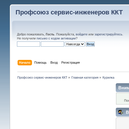
Профсоюз сервис-инженеров ККТ
Добро пожаловать,
Гость
. Пожалуйста,
войдите
или
зарегистрируйтесь
.
Не получили
письмо с кодом активации
?
Начало
Помощь
Вход
Регистрация
Профсоюз сервис-инженеров ККТ
»
Главная категория
»
Курилка
Вним
По
В