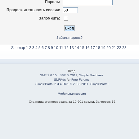
Пароль:
Продолжительность сессии:
Запомнить:
Забыли пароль?
Sitemap
1
2
3
4
5
6
7
8
9
10
11
12
13
14
15
16
17
18
19
20
21
22
23
Вход
SMF 2.0.15
|
SMF © 2011
,
Simple Machines
SMFAds
for
Free Forums
SimplePortal 2.3.4 RC1 © 2008-2011, SimplePortal
Мобильная версия
Страница сгенерирована за 19.601 секунд. Запросов: 15.