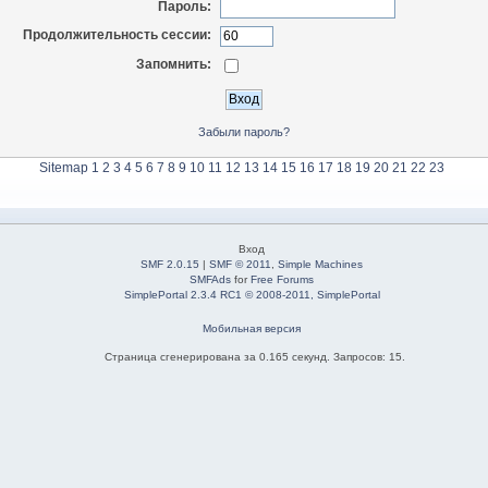
Пароль:
Продолжительность сессии:
Запомнить:
Забыли пароль?
Sitemap
1
2
3
4
5
6
7
8
9
10
11
12
13
14
15
16
17
18
19
20
21
22
23
Вход
SMF 2.0.15
|
SMF © 2011
,
Simple Machines
SMFAds
for
Free Forums
SimplePortal 2.3.4 RC1 © 2008-2011, SimplePortal
Мобильная версия
Страница сгенерирована за 0.165 секунд. Запросов: 15.