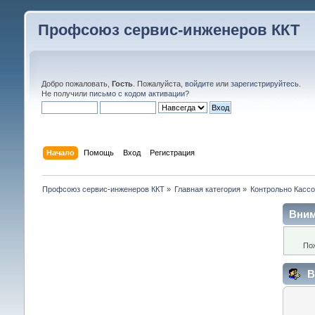
Профсоюз сервис-инженеров ККТ
Добро пожаловать,
Гость
. Пожалуйста,
войдите
или
зарегистрируйтесь
.
Не получили
письмо с кодом активации
?
Начало
Помощь
Вход
Регистрация
Профсоюз сервис-инженеров ККТ
»
Главная категория
»
Контрольно Кассо
Вним
По
В