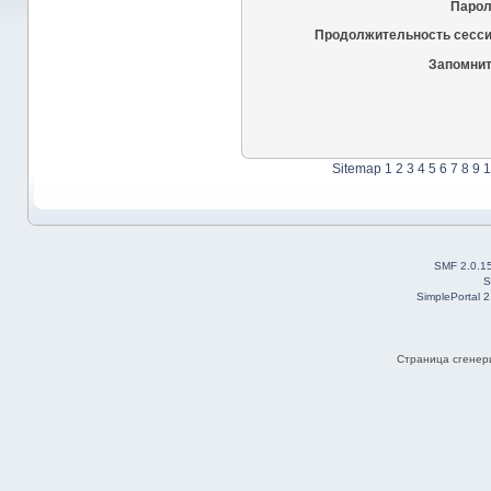
Парол
Продолжительность сесси
Запомнит
Sitemap
1
2
3
4
5
6
7
8
9
1
SMF 2.0.1
S
SimplePortal 
Страница сгенери