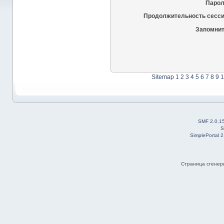
Парол
Продолжительность сесси
Запомнит
Sitemap
1
2
3
4
5
6
7
8
9
1
SMF 2.0.1
S
SimplePortal 
Страница сгенери