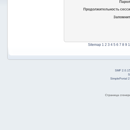
Парол
Продолжительность сесси
Запомнит
Sitemap
1
2
3
4
5
6
7
8
9
1
SMF 2.0.1
S
SimplePortal 
Страница сгенери