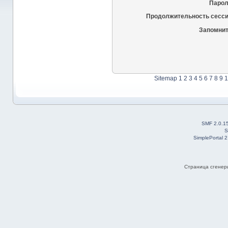
Парол
Продолжительность сесси
Запомнит
Sitemap
1
2
3
4
5
6
7
8
9
1
SMF 2.0.1
S
SimplePortal 
Страница сгенери