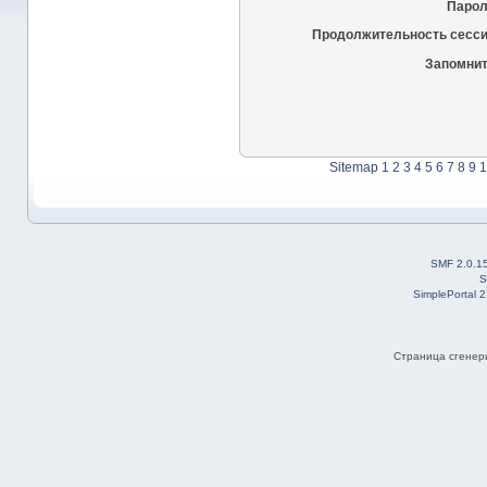
Парол
Продолжительность сесси
Запомнит
Sitemap
1
2
3
4
5
6
7
8
9
1
SMF 2.0.1
S
SimplePortal 
Страница сгенери