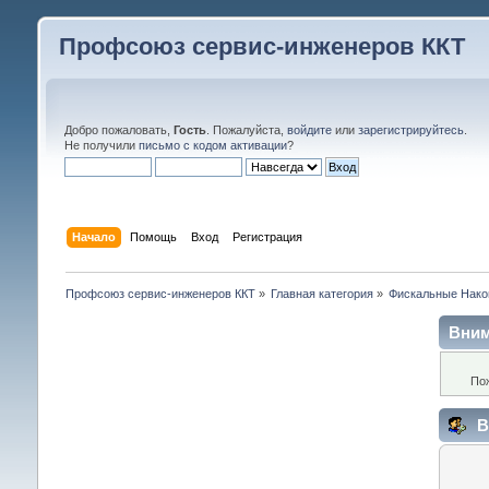
Профсоюз сервис-инженеров ККТ
Добро пожаловать,
Гость
. Пожалуйста,
войдите
или
зарегистрируйтесь
.
Не получили
письмо с кодом активации
?
Начало
Помощь
Вход
Регистрация
Профсоюз сервис-инженеров ККТ
»
Главная категория
»
Фискальные Нако
Вним
По
В