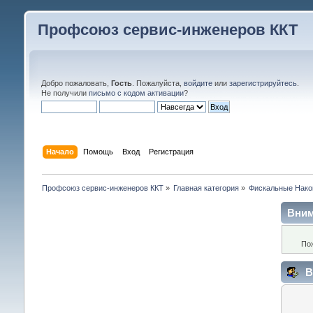
Профсоюз сервис-инженеров ККТ
Добро пожаловать,
Гость
. Пожалуйста,
войдите
или
зарегистрируйтесь
.
Не получили
письмо с кодом активации
?
Начало
Помощь
Вход
Регистрация
Профсоюз сервис-инженеров ККТ
»
Главная категория
»
Фискальные Нако
Вним
По
В