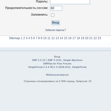
Пароль:
Продолжительность сессии:
Запомнить:
Забыли пароль?
Sitemap
1
2
3
4
5
6
7
8
9
10
11
12
13
14
15
16
17
18
19
20
21
22
23
Вход
SMF 2.0.15
|
SMF © 2011
,
Simple Machines
SMFAds
for
Free Forums
SimplePortal 2.3.4 RC1 © 2008-2011, SimplePortal
Мобильная версия
Страница сгенерирована за 0.309 секунд. Запросов: 15.