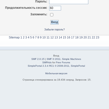
Пароль:
Продолжительность сессии:
Запомнить:
Забыли пароль?
Sitemap
1
2
3
4
5
6
7
8
9
10
11
12
13
14
15
16
17
18
19
20
21
22
23
Вход
SMF 2.0.15
|
SMF © 2011
,
Simple Machines
SMFAds
for
Free Forums
SimplePortal 2.3.4 RC1 © 2008-2011, SimplePortal
Мобильная версия
Страница сгенерирована за 19.434 секунд. Запросов: 15.