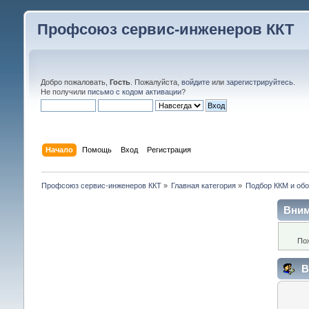
Профсоюз сервис-инженеров ККТ
Добро пожаловать,
Гость
. Пожалуйста,
войдите
или
зарегистрируйтесь
.
Не получили
письмо с кодом активации
?
Начало
Помощь
Вход
Регистрация
Профсоюз сервис-инженеров ККТ
»
Главная категория
»
Подбор ККМ и обо
Вним
По
В