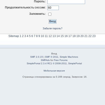
Пароль:
Продолжительность сессии:
Запомнить:
Забыли пароль?
Sitemap
1
2
3
4
5
6
7
8
9
10
11
12
13
14
15
16
17
18
19
20
21
22
23
Вход
SMF 2.0.15
|
SMF © 2011
,
Simple Machines
SMFAds
for
Free Forums
SimplePortal 2.3.4 RC1 © 2008-2011, SimplePortal
Мобильная версия
Страница сгенерирована за 0.168 секунд. Запросов: 16.