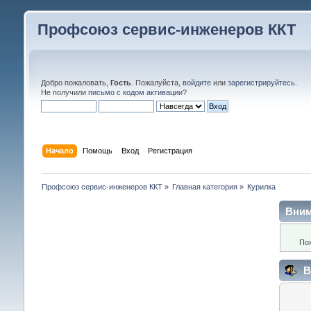
Профсоюз сервис-инженеров ККТ
Добро пожаловать,
Гость
. Пожалуйста,
войдите
или
зарегистрируйтесь
.
Не получили
письмо с кодом активации
?
Начало
Помощь
Вход
Регистрация
Профсоюз сервис-инженеров ККТ
»
Главная категория
»
Курилка
Вним
По
В