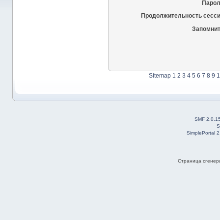
Парол
Продолжительность сесси
Запомнит
Sitemap
1
2
3
4
5
6
7
8
9
1
SMF 2.0.1
S
SimplePortal 
Страница сгенери