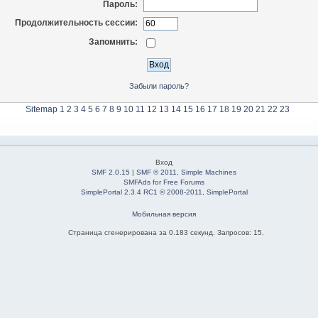
Пароль:
Продолжительность сессии:
Запомнить:
Забыли пароль?
Sitemap
1
2
3
4
5
6
7
8
9
10
11
12
13
14
15
16
17
18
19
20
21
22
23
Вход
SMF 2.0.15
|
SMF © 2011
,
Simple Machines
SMFAds
for
Free Forums
SimplePortal 2.3.4 RC1 © 2008-2011, SimplePortal
Мобильная версия
Страница сгенерирована за 0.183 секунд. Запросов: 15.