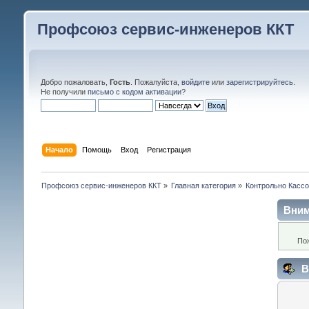
Профсоюз сервис-инженеров ККТ
Добро пожаловать,
Гость
. Пожалуйста,
войдите
или
зарегистрируйтесь
.
Не получили
письмо с кодом активации
?
Начало
Помощь
Вход
Регистрация
Профсоюз сервис-инженеров ККТ
»
Главная категория
»
Контрольно Кассо
Вним
По
В