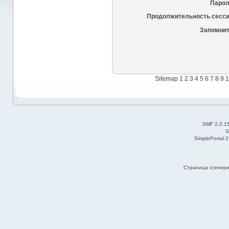
Парол
Продолжительность сесси
Запомнит
Sitemap
1
2
3
4
5
6
7
8
9
1
SMF 2.0.1
S
SimplePortal 
Страница сгенерир