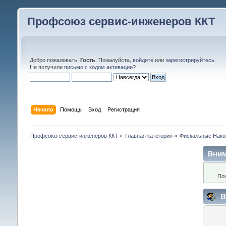
Профсоюз сервис-инженеров ККТ
Добро пожаловать,
Гость
. Пожалуйста,
войдите
или
зарегистрируйтесь
.
Не получили
письмо с кодом активации
?
Начало
Помощь
Вход
Регистрация
Профсоюз сервис-инженеров ККТ
»
Главная категория
»
Фискальные Нако
Вним
По
В