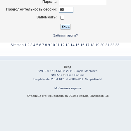
Пароль:
Продолжительность сессии:
Запомнить:
Забыли пароль?
Sitemap
1
2
3
4
5
6
7
8
9
10
11
12
13
14
15
16
17
18
19
20
21
22
23
Вход
SMF 2.0.15
|
SMF © 2011
,
Simple Machines
SMFAds
for
Free Forums
SimplePortal 2.3.4 RC1 © 2008-2011, SimplePortal
Мобильная версия
Страница сгенерирована за 20.044 секунд. Запросов: 16.