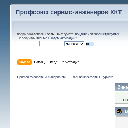
Профсоюз сервис-инженеров ККТ
Добро пожаловать,
Гость
. Пожалуйста,
войдите
или
зарегистрируйтесь
.
Не получили
письмо с кодом активации
?
Начало
Помощь
Вход
Регистрация
Профсоюз сервис-инженеров ККТ
»
Главная категория
»
Курилка
Вним
По
В