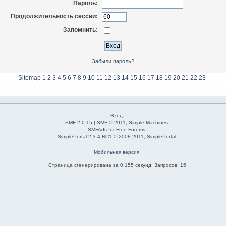
Пароль:
Продолжительность сессии:
Запомнить:
Забыли пароль?
Sitemap
1
2
3
4
5
6
7
8
9
10
11
12
13
14
15
16
17
18
19
20
21
22
23
Вход
SMF 2.0.15
|
SMF © 2011
,
Simple Machines
SMFAds
for
Free Forums
SimplePortal 2.3.4 RC1 © 2008-2011, SimplePortal
Мобильная версия
Страница сгенерирована за 0.155 секунд. Запросов: 15.