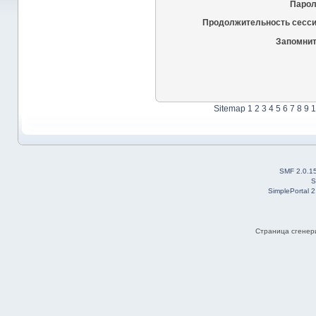
Парол
Продолжительность сесси
Запомнит
Sitemap
1
2
3
4
5
6
7
8
9
1
SMF 2.0.1
S
SimplePortal 
Страница сгенери