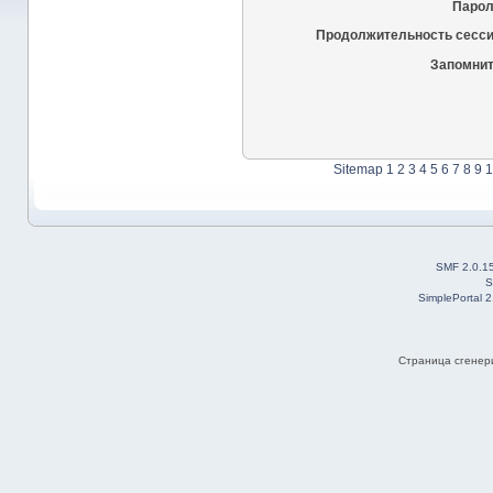
Парол
Продолжительность сесси
Запомнит
Sitemap
1
2
3
4
5
6
7
8
9
1
SMF 2.0.1
S
SimplePortal 
Страница сгенери