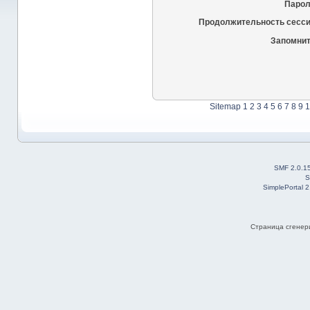
Парол
Продолжительность сесси
Запомнит
Sitemap
1
2
3
4
5
6
7
8
9
1
SMF 2.0.1
S
SimplePortal 
Страница сгенери